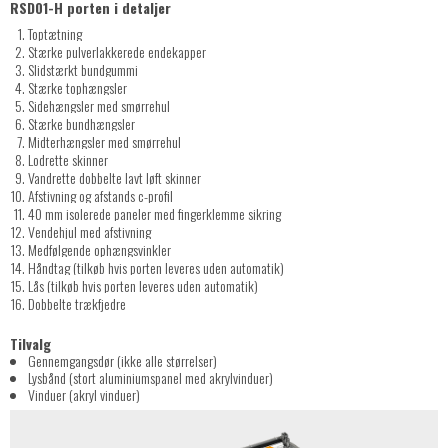
RSD01-H porten i detaljer
Toptætning
Stærke pulverlakkerede endekapper
Slidstærkt bundgummi
Stærke tophængsler
Sidehængsler med smørrehul
Stærke bundhængsler
Midterhængsler med smørrehul
Lodrette skinner
Vandrette dobbelte lavt løft skinner
Afstivning og afstands c-profil
40 mm isolerede paneler med fingerklemme sikring
Vendehjul med afstivning
Medfølgende ophængsvinkler
Håndtag (tilkøb hvis porten leveres uden automatik)
Lås (tilkøb hvis porten leveres uden automatik)
Dobbelte trækfjedre
Tilvalg
Gennemgangsdør (ikke alle størrelser)
Lysbånd (stort aluminiumspanel med akrylvinduer)
Vinduer (akryl vinduer)