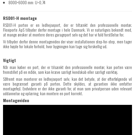
8000×6000 mm: U=0,74
RSD01-H montage
RSD01-H porten er en ledhejseport, der er tiltænkt den professionelle montør.
Flexiporte ApS tilbyder derfor montage i hele Danmark. Vi er naturligvis bekendt med,
at mange ønsker at montere deres garageport selv og det har vi fuld forståelse for.
Vi tilbyder derfor denne montagevideo der viser installationen step-for-step, men tager
ikke højde for lokale forhold, hvor bygningen kan tage sig forskellig ud.
Vigtigt
Når man køber en port, der er tilsænkt den professionelle montør, kan porten være
fremstillet på en måde, som kan kræve særligt kendskab eller særligt værktøj.
Såfremt man monterer en ledhejseport selv, kan det betyde, at der efterfølgende vil
være begrænset garanti på porten. Dette skyldes, at garantien ikke omfatter
montagefejl. Endvidere er der ikke garanti for, at man som privatperson uden relevant
uddannelse og oplæring, kan montere en port korrekt.
Montagevideo