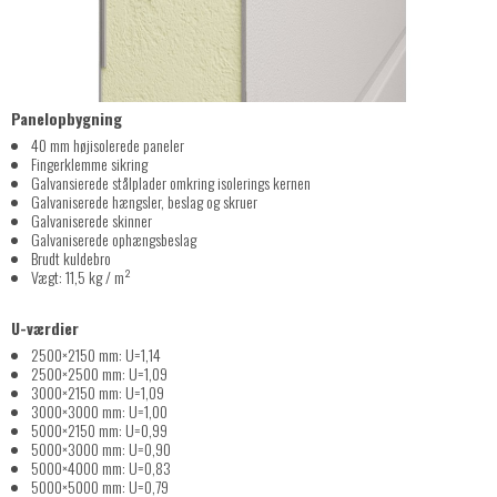
Panelopbygning
40 mm højisolerede paneler
Fingerklemme sikring
Galvansierede stålplader omkring isolerings kernen
Galvaniserede hængsler, beslag og skruer
Galvaniserede skinner
Galvaniserede ophængsbeslag
Brudt kuldebro
Vægt: 11,5 kg / m²
U-værdier
2500×2150 mm: U=1,14
2500×2500 mm: U=1,09
3000×2150 mm: U=1,09
3000×3000 mm: U=1,00
5000×2150 mm: U=0,99
5000×3000 mm: U=0,90
5000×4000 mm: U=0,83
5000×5000 mm: U=0,79