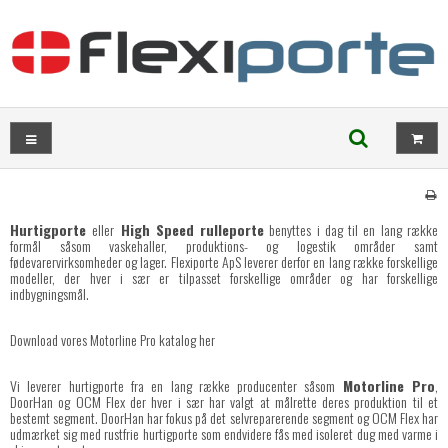
Hurtigporte
eller
High Speed rulleport
e
benyttes i dag til en lang række
formål såsom vaskehaller, produktions- og logestik områder samt
fødevarervirksomheder og lager. Flexiporte ApS leverer derfor en lang række forskellige
modeller, der hver i sær er tilpasset forskellige områder og har forskellige
indbygningsmål.
Download vores Motorline Pro katalog her
Vi leverer hurtigporte fra en lang række producenter såsom
Motorline Pro
,
DoorHan og OCM Flex der hver i sær har valgt at målrette deres produktion til et
bestemt segment. DoorHan har fokus på det selvreparerende segment og OCM Flex har
udmærket sig med rustfrie hurtigporte som endvidere fås med isoleret dug med varme i