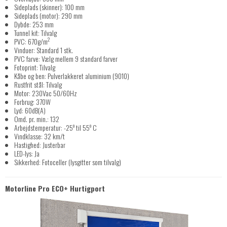
Sideplads (skinner): 100 mm
Sideplads (motor): 290 mm
Dybde: 253 mm
Tunnel kit: Tilvalg
2
PVC: 670g/m
Vinduer: Standard 1 stk.
PVC farve: Vælg mellem 9 standard farver
Fotoprint: Tilvalg
Kåbe og ben: Pulverlakkeret aluminium (9010)
Rustfrit stål: Tilvalg
Motor: 230Vac 50/60Hz
Forbrug: 370W
Lyd: 60dB(A)
Omd. pr. min.: 132
o
o
Arbejdstemperatur: -25
til 55
C
Vindklasse: 32 km/t
Hastighed: Justerbar
LED-lys: Ja
Sikkerhed: Fotoceller (lysgitter som tilvalg)
Motorline Pro ECO+ Hurtigport