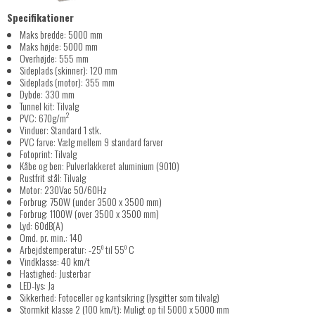
Specifikationer
Maks bredde: 5000 mm
Maks højde: 5000 mm
Overhøjde: 555 mm
Sideplads (skinner): 120 mm
Sideplads (motor): 355 mm
Dybde: 330 mm
Tunnel kit: Tilvalg
2
PVC: 670g/m
Vinduer: Standard 1 stk.
PVC farve: Vælg mellem 9 standard farver
Fotoprint: Tilvalg
Kåbe og ben: Pulverlakkeret aluminium (9010)
Rustfrit stål: Tilvalg
Motor: 230Vac 50/60Hz
Forbrug: 750W (under 3500 x 3500 mm)
Forbrug: 1100W (over 3500 x 3500 mm)
Lyd: 60dB(A)
Omd. pr. min.: 140
o
o
Arbejdstemperatur: -25
til 55
C
Vindklasse: 40 km/t
Hastighed: Justerbar
LED-lys: Ja
Sikkerhed: Fotoceller og kantsikring (lysgitter som tilvalg)
Stormkit klasse 2 (100 km/t): Muligt op til 5000 x 5000 mm